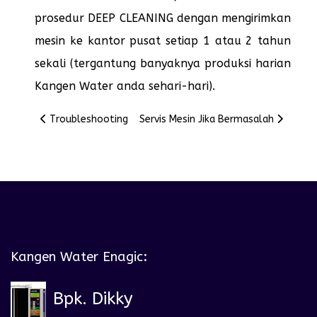
prosedur DEEP CLEANING dengan mengirimkan
mesin ke kantor pusat setiap 1 atau 2 tahun
sekali (tergantung banyaknya produksi harian
Kangen Water anda sehari-hari).
Previous article: Troubleshooting
Next article: Servis Mesin Jika Bermas
Troubleshooting
Servis Mesin Jika Bermasalah
Kangen Water Enagic:
Bpk. Dikky