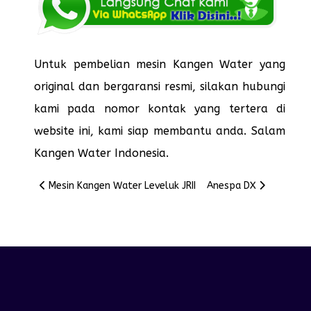
Untuk pembelian mesin Kangen Water yang
original dan bergaransi resmi, silakan hubungi
kami pada nomor kontak yang tertera di
website ini, kami siap membantu anda. Salam
Kangen Water Indonesia.
Previous article: Mesin Kangen Water Leveluk JRII
Next article: Anespa D
Mesin Kangen Water Leveluk JRII
Anespa DX