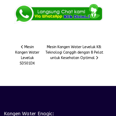
Previous article: Mesin Kangen Water Leveluk SD501DX
Next article: Mesin Kangen Water Level
Mesin
Mesin Kangen Water Leveluk K8:
Kangen Water
Teknologi Canggih dengan 8 Pelat
Leveluk
untuk Kesehatan Optimal
SD501DX
Kangen Water Enagic: