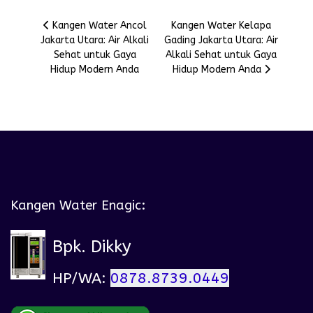
Previous article: Kangen Water Ancol Jakarta Utara: Air A
Next article: Kangen Water Ke
Kangen Water Ancol
Kangen Water Kelapa
Jakarta Utara: Air Alkali
Gading Jakarta Utara: Air
Sehat untuk Gaya
Alkali Sehat untuk Gaya
Hidup Modern Anda
Hidup Modern Anda
Kangen Water Enagic:
Bpk. Dikky
HP/WA:
0878.8739.0449