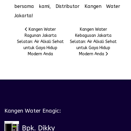
bersama kami, Distributor Kangen Water
Jakarta!
Previous article: Kangen Water Ragunan Jakarta Selata
Next article: Kangen Wate
Kangen Water
Kangen Water
Ragunan Jakarta
Kebagusan Jakarta
Selatan: Air Alkali Sehat
Selatan: Air Alkali Sehat
untuk Gaya Hidup
untuk Gaya Hidup
Modern Anda
Modern Anda
Kangen Water Enagic:
Bpk. Dikky